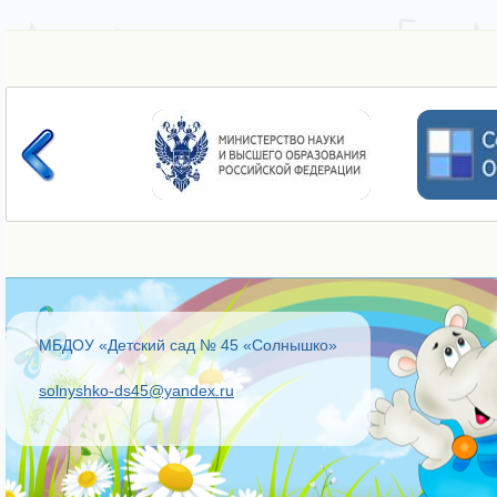
МБДОУ «Детский сад № 45 «Солнышко»
solnyshko-ds45@yandex.ru