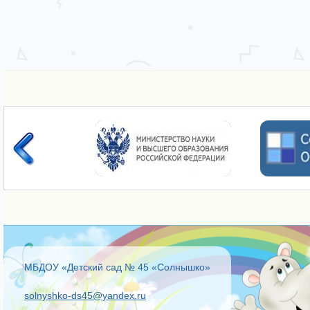
МБДОУ «Детский сад № 45 «Солнышко»
solnyshko-ds45@yandex.ru