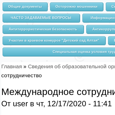
Общие документы
Осторожно мошенники
С
ЧАСТО ЗАДАВАЕМЫЕ ВОПРОСЫ
Информацион
Антитеррористическая безопасность
Антикорруп
Участие в краевом конкурсе "Детский сад Алтая"
Специальная оценка условия тру
Главная
»
Сведения об образовательной ор
Вы здесь
сотрудничество
Международное сотрудн
От
user
в чт, 12/17/2020 - 11:41