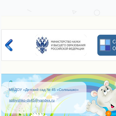
МБДОУ «Детский сад № 45 «Солнышко»
solnyshko-ds45@yandex.ru