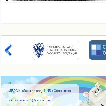
МБДОУ «Детский сад № 45 «Солнышко»
solnyshko-ds45@yandex.ru