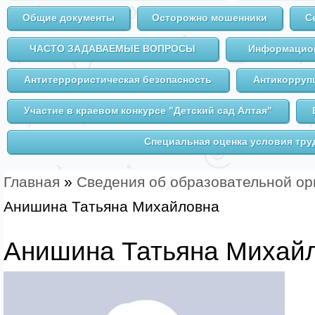
Общие документы
Осторожно мошенники
С
ЧАСТО ЗАДАВАЕМЫЕ ВОПРОСЫ
Информацион
Антитеррористическая безопасность
Антикорруп
Участие в краевом конкурсе "Детский сад Алтая"
Специальная оценка условия тру
Главная
»
Сведения об образовательной ор
Вы здесь
Анишина Татьяна Михайловна
Анишина Татьяна Михай